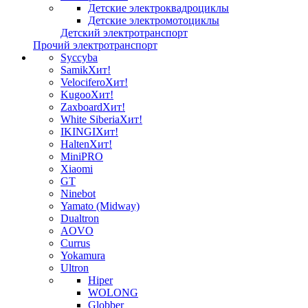
Детские электроквадроциклы
Детские электромотоциклы
Детский электротранспорт
Прочий электротранспорт
Syccyba
Samik
Хит!
Velocifero
Хит!
Kugoo
Хит!
Zaxboard
Хит!
White Siberia
Хит!
IKINGI
Хит!
Halten
Хит!
MiniPRO
Xiaomi
GT
Ninebot
Yamato (Midway)
Dualtron
AOVO
Currus
Yokamura
Ultron
Hiper
WOLONG
Globber