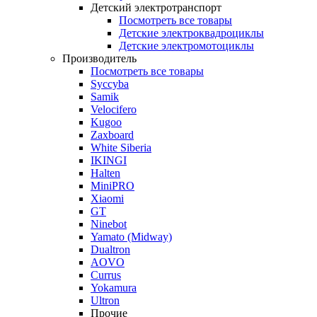
Детский электротранспорт
Посмотреть все товары
Детские электроквадроциклы
Детские электромотоциклы
Производитель
Посмотреть все товары
Syccyba
Samik
Velocifero
Kugoo
Zaxboard
White Siberia
IKINGI
Halten
MiniPRO
Xiaomi
GT
Ninebot
Yamato (Midway)
Dualtron
AOVO
Currus
Yokamura
Ultron
Прочие