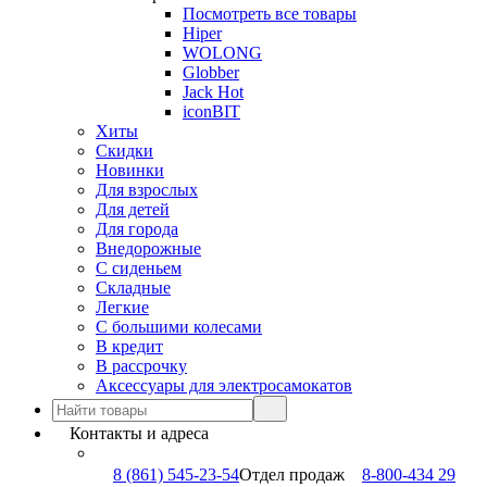
Посмотреть все товары
Hiper
WOLONG
Globber
Jack Hot
iconBIT
Хиты
Скидки
Новинки
Для взрослых
Для детей
Для города
Внедорожные
С сиденьем
Складные
Легкие
С большими колесами
В кредит
В рассрочку
Аксессуары для электросамокатов
Контакты и адреса
8 (861) 545-23-54
Отдел продаж
8-800-434 29