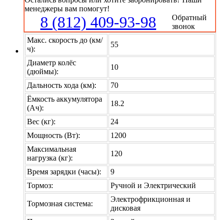
менеджеры вам помогут!
8 (812) 409-93-98
Обратный
звонок
Макс. скорость до (км/
55
ч):
Диаметр колёс
10
(дюймы):
Дальность хода (км):
70
Ёмкость аккумулятора
18.2
(Ач):
Вес (кг):
24
Мощность (Вт):
1200
Максимальная
120
нагрузка (кг):
Время зарядки (часы):
9
Тормоз:
Ручной и Электрический
Электрофрикционная и
Тормозная система:
дисковая