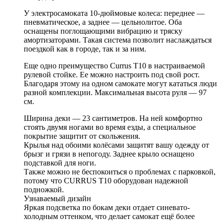
У электросамоката 10-дюймовые колеса: переднее —
пневматическое, а заднее — цельнолитое. Оба
оснащены поглощающими вибрацию и тряску
амортизаторами. Такая система позволит наслаждаться
поездкой как в городе, так и за ним.
Еще одно преимущество Currus T10 в настраиваемой
рулевой стойке. Ее можно настроить под свой рост.
Благодаря этому на одном самокате могут кататься люди
разной комплекции. Максимальная высота руля — 97
см.
Ширина деки — 23 сантиметров. На ней комфортно
стоять двумя ногами во время езды, а специальное
покрытие защитит от скольжения.
Крылья над обоими колёсами защитят вашу одежду от
брызг и грязи в непогоду. Заднее крыло оснащено
подставкой для ноги.
Также можно не беспокоиться о проблемах с парковкой,
потому что CURRUS T10 оборудован надежной
подножкой.
Узнаваемый дизайн
Яркая подсветка по бокам деки отдает синевато-
холодным оттенком, что делает самокат ещё более