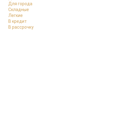
Для города
Складные
Легкие
В кредит
В рассрочку