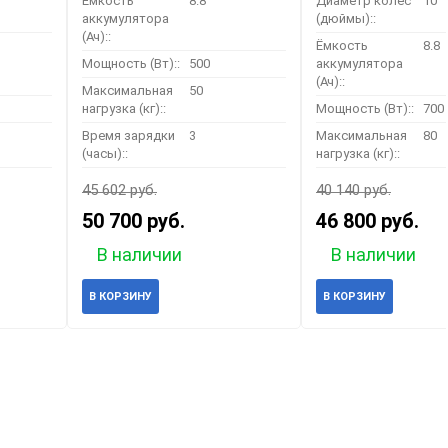
Ёмкость
8.8
Диаметр колёс
10
аккумулятора
(дюймы)::
(Ач)::
Ёмкость
8.8
Мощность (Вт)::
500
аккумулятора
(Ач)::
Максимальная
50
нагрузка (кг)::
Мощность (Вт)::
700
Время зарядки
3
Максимальная
80
(часы)::
нагрузка (кг)::
45 602 руб.
40 140 руб.
50 700 руб.
46 800 руб.
В наличии
В наличии
В КОРЗИНУ
В КОРЗИНУ