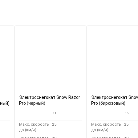
Электроснегокат Snow Razor
Электроснегокат Sno
сный)
Pro (черный)
Pro (бирюзовый)
11
16
Макс. скорость
25
Макс. скорость
25
до (км/ч)::
до (км/ч)::