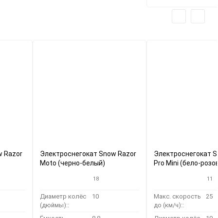
w Razor
Электроснегокат Snow Razor
Электроснегокат S
Moto (черно-белый)
Pro Mini (бело-розо
18
11
Диаметр колёс
10
Макс. скорость
25
(дюймы)::
до (км/ч)::