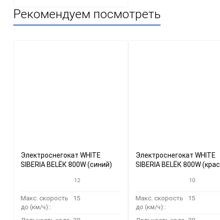
Рекомендуем посмотреть
Электроснегокат WHITE
Электроснегокат WHITE
SIBERIA BELЁК 800W (синий)
SIBERIA BELЁК 800W (кра
12
10
Макс. скорость
15
Макс. скорость
15
до (км/ч)::
до (км/ч)::