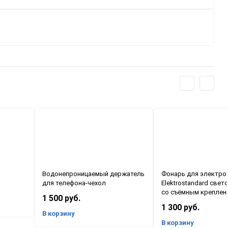
й
Водонепроницаемый держатель
Фонарь для электро
для телефона-чехол
Elektrostandard све
со съёмным креплен
1 500 руб.
1 300 руб.
В корзину
В корзину