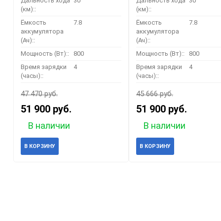
Дальность хода
30
Дальность хода
30
(км)::
(км)::
Ёмкость
7.8
Ёмкость
7.8
аккумулятора
аккумулятора
(Ач)::
(Ач)::
Мощность (Вт)::
800
Мощность (Вт)::
800
Время зарядки
4
Время зарядки
4
(часы)::
(часы)::
47 470 руб.
45 666 руб.
51 900 руб.
51 900 руб.
В наличии
В наличии
В КОРЗИНУ
В КОРЗИНУ