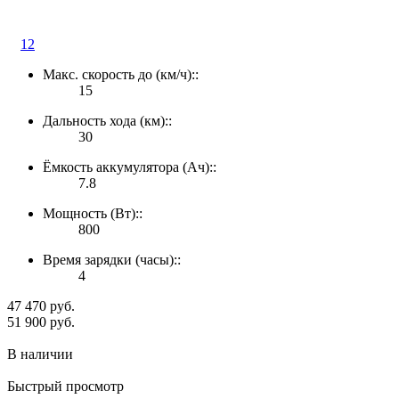
12
Макс. скорость до (км/ч)::
15
Дальность хода (км)::
30
Ёмкость аккумулятора (Ач)::
7.8
Мощность (Вт)::
800
Время зарядки (часы)::
4
47 470 руб.
4
51 900 руб.
5
В наличии
Быстрый просмотр