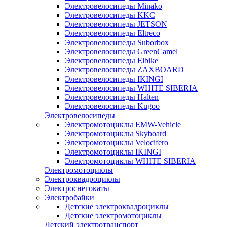
Электровелосипеды Minako
Электровелосипеды KKC
Электровелосипеды JETSON
Электровелосипеды Eltreco
Электровелосипеды Suborbox
Электровелосипеды GreenCamel
Электровелосипеды Elbike
Электровелосипеды ZAXBOARD
Электровелосипеды IKINGI
Электровелосипеды WHITE SIBERIA
Электровелосипеды Halten
Электровелосипеды Kugoo
Электровелосипеды
Электромотоциклы EMW-Vehicle
Электромотоциклы Skyboard
Электромотоциклы Velocifero
Электромотоциклы IKINGI
Электромотоциклы WHITE SIBERIA
Электромотоциклы
Электроквадроциклы
Электроснегокаты
Электробайки
Детские электроквадроциклы
Детские электромотоциклы
Детский электротранспорт