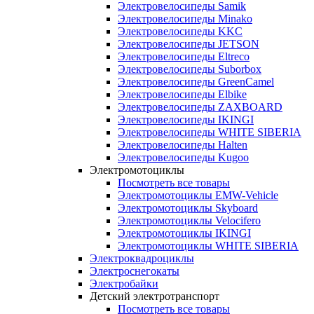
Электровелосипеды Samik
Электровелосипеды Minako
Электровелосипеды KKC
Электровелосипеды JETSON
Электровелосипеды Eltreco
Электровелосипеды Suborbox
Электровелосипеды GreenCamel
Электровелосипеды Elbike
Электровелосипеды ZAXBOARD
Электровелосипеды IKINGI
Электровелосипеды WHITE SIBERIA
Электровелосипеды Halten
Электровелосипеды Kugoo
Электромотоциклы
Посмотреть все товары
Электромотоциклы EMW-Vehicle
Электромотоциклы Skyboard
Электромотоциклы Velocifero
Электромотоциклы IKINGI
Электромотоциклы WHITE SIBERIA
Электроквадроциклы
Электроснегокаты
Электробайки
Детский электротранспорт
Посмотреть все товары