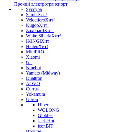
Прочий электротранспорт
Syccyba
Samik
Хит!
Velocifero
Хит!
Kugoo
Хит!
Zaxboard
Хит!
White Siberia
Хит!
IKINGI
Хит!
Halten
Хит!
MiniPRO
Xiaomi
GT
Ninebot
Yamato (Midway)
Dualtron
AOVO
Currus
Yokamura
Ultron
Hiper
WOLONG
Globber
Jack Hot
iconBIT
Прочие