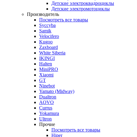
Детские электроквадроциклы
Детские электромотоциклы
Производитель
Посмотреть все товары
Syccyba
Samik
Velocifero
Kugoo
Zaxboard
White Siberia
IKINGI
Halten
MiniPRO
Xiaomi
GT
Ninebot
Yamato (Midway)
Dualtron
AOVO
Currus
Yokamura
Ultron
Прочие
Посмотреть все товары
Hiper