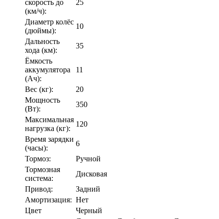
скорость до
25
(км/ч):
Диаметр колёс
10
(дюймы):
Дальность
35
хода (км):
Ёмкость
аккумулятора
11
(Ач):
Вес (кг):
20
Мощность
350
(Вт):
Максимальная
120
нагрузка (кг):
Время зарядки
6
(часы):
Тормоз:
Ручной
Тормозная
Дисковая
система:
Привод:
Задний
Амортизация:
Нет
Цвет
Черный