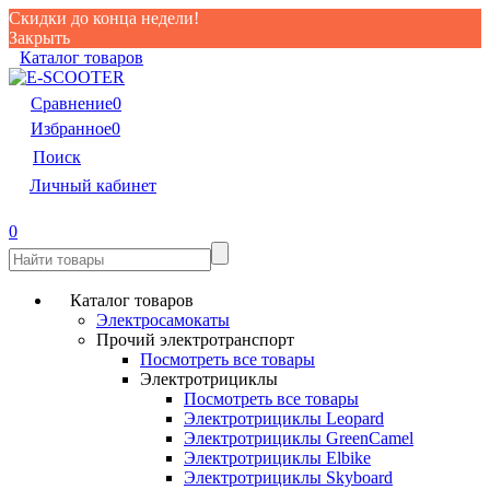
Скидки до конца недели!
Закрыть
Каталог товаров
Сравнение
0
Избранное
0
Поиск
Личный кабинет
0
Каталог товаров
Электросамокаты
Прочий электротранспорт
Посмотреть все товары
Электротрициклы
Посмотреть все товары
Электротрициклы Leopard
Электротрициклы GreenCamel
Электротрициклы Elbike
Электротрициклы Skyboard