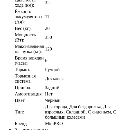
35
хода (км):
Ёмкость
аккумулятора
11
(Ач):
Вес (кг):
20
Мощность
350
(Вт):
Максимальная
120
нагрузка (кг):
Время зарядки
6
(часы):
Тормоз:
Ручной
Тормозная
Дисковая
система:
Привод:
Задний
Амортизация:
Нет
Цвет
Черный
Для города, Для бездорожья, Для
Тип:
взрослых, Складной, С сиденьем, С
большими колесами
Бренд
MiniPRO
Загрузка данных...