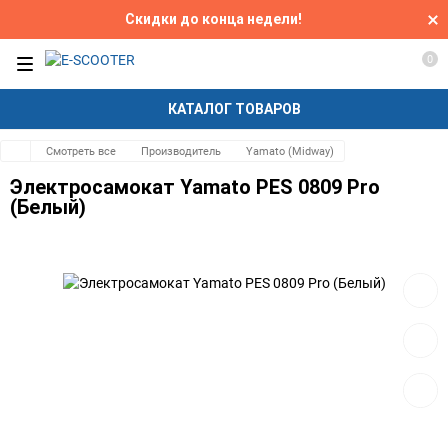
Скидки до конца недели!
0
КАТАЛОГ ТОВАРОВ
Смотреть все
Производитель
Yamato (Midway)
Электросамокат Yamato PES 0809 Pro
(Белый)
Добав
в
избра
Добав
к
сравн